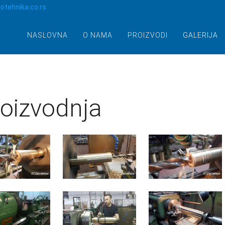
otehnika.co.rs
NASLOVNA
O NAMA
PROIZVODI
GALERIJA
oizvodnja