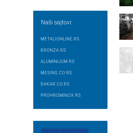
Naši sajtovi:
METALIONLINE.RS
BRONZA.RS
ALUMINIJUM.RS
MESING.CO.RS
BAKAR.CO.RS
PROHROMINOX.RS